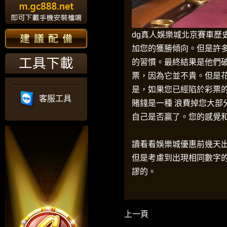
dg真人娛樂城
北京賽車歷
加您的獲勝傾向。但是許
工具下載
的習慣。最終結果是他們
票，因為它並不貴。但是
是，如果您已經陷於彩票
客服工具
賭錢是一種 浪費掉您大
自己是否贏了。您的感覺
讀看看
娛樂城優惠
前幾天
但是考慮到出現相同數字
謬的。
上一頁