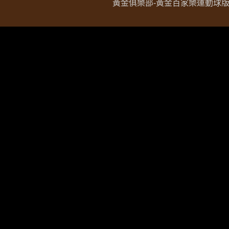
黃金俱樂部-黃金百家樂運動球版現金網 Copy