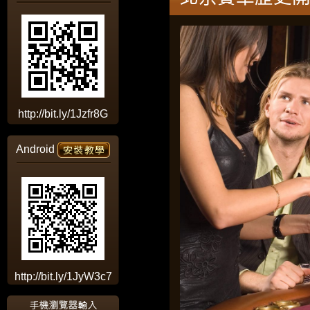
http://bit.ly/1Jzfr8G
Android
http://bit.ly/1JyW3c7