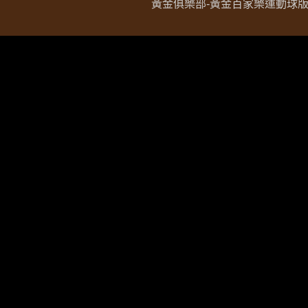
黃金俱樂部-黃金百家樂運動球版現金網 Copy