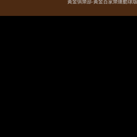
黃金俱樂部-黃金百家樂運動球版現金網 Copy