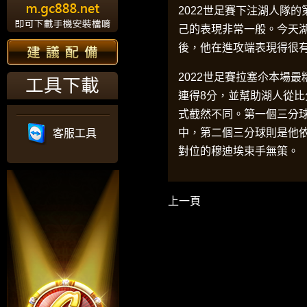
2022世足賽下注
湖人隊的
己的表現非常一般。今天
後，他在進攻端表現得很
2022世足賽
拉塞尒本場最
工具下載
連得8分，並幫助湖人從比
式截然不同。第一個三分
中，第二個三分球則是他
客服工具
對位的穆迪埃束手無策。
上一頁