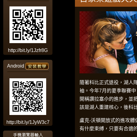
http://bit.ly/1Jzfr8G
Android
隨著科比正式退役，湖人
袖。今年7月的夏季聯賽中
開稱讚拉塞尒的進步，並
該是湖人重建核心，後科
盧克-沃頓開放式的進攻體
http://bit.ly/1JyW3c7
有什麼束縛，只要有合適