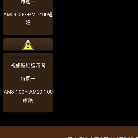
每週一
AM09:00〜PM12:00維
護
視訊區維護時間
每週一
AM8：00〜AM10：00
維護