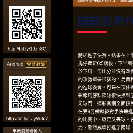
運動彩券
http://bit.ly/1Jzfr8G
將送進了決賽。結果在上
馬仔
遼足0:5落後，下半
Android
於下風，但比分並沒有改
的攻勢還是很猛的。烏賈
的進球機會。可是在頂住
彩
報馬仔科隆隊很快找到
足球門，
運彩官網
全面接
在第9分鐘就被對手快速
http://bit.ly/1JyW3c7
的比賽中，遼足又丟球。
力，雖然威廉打進了兩球