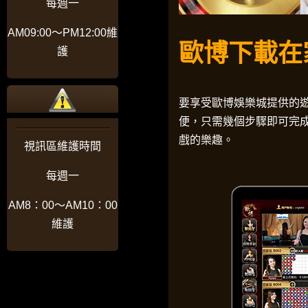
每週一
AM09:00〜PM12:00維
歐博下載在
護
要享受歐博娛樂城提供的
便，只需幾個步驟即可完
戲的樂趣。
視訊區維護時間
每週一
AM8：00〜AM10：00
維護