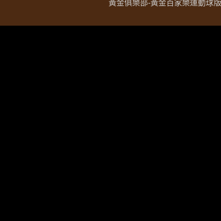
黃金俱樂部-黃金百家樂運動球版現金網 Copy