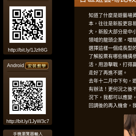
知道了什麼是
遊藝場
本，往往是新股更容
大，新股大部分是中
領域的龍頭企業，噹
選擇這樣一個成長型
http://bit.ly/1Jzfr8G
了解股票有哪些機搆
活，用游擊戰，打得
Android
走好了再進不遲。
去年十二月中下旬，
有辦法！更何況之後
況下，我都可以應變
回調後的再入機會，
http://bit.ly/1JyW3c7