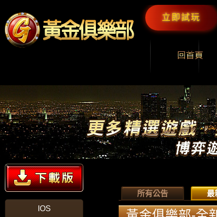
立即試玩
所有公告
最
IOS
黃金俱樂部-全