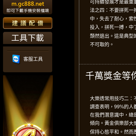
可持續發展才是最重
法之四：不要拼死一
中，失去了耐心，索
投入，拼死一搏，中
頹然退出。這是典型
工具下載
不可取的。
客服工具
千萬獎金等
大樂透常用技巧二：
調查表明，99%的人
在我們潛意識中，總
傾向。
黃金俱樂部‎
大
保持心態平和。
然而