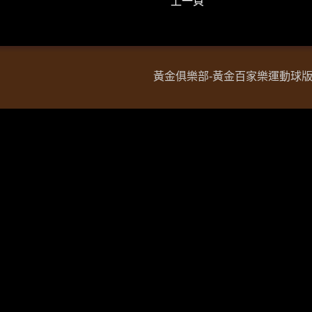
上一頁
黃金俱樂部-黃金百家樂運動球版現金網 Copy