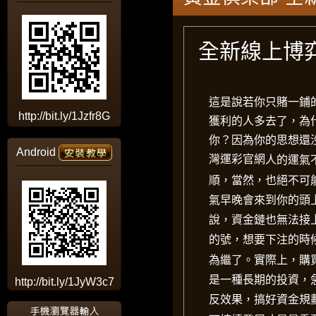
全新線上博
這是說若你只賭一鋪
http://bit.ly/1Jzfr8G
獲利的人多去了，為
你？因為你的思想還
Android
灣運彩官網
人的運氣
順，當然，也絕不可
氣早晚會來到你的頭
說，資金鏈也無法接
的號，想要下注的時
為繼了。實際上，購
是一種長期的投資，
http://bit.ly/1JyW3c7
反效果，搞好資金規