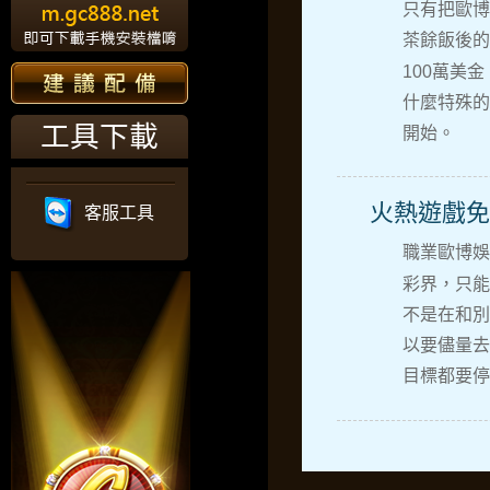
只有把
歐博
茶餘飯後的
100萬美
什麼特殊的
工具下載
開始。
火熱遊戲免
客服工具
職業
歐博娛
彩界，只能
不是在和別
以要儘量去
目標都要停