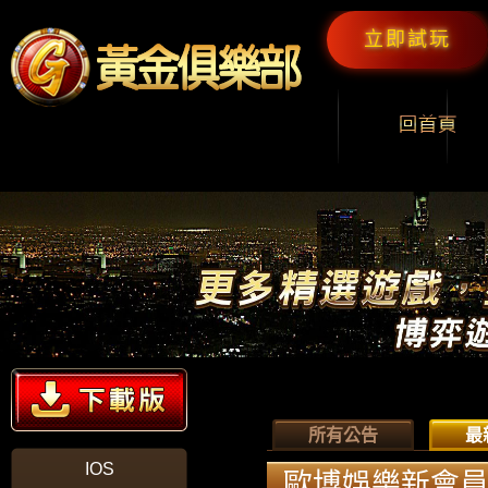
立即試玩
所有公告
最
IOS
歐博娛樂新會員儲1