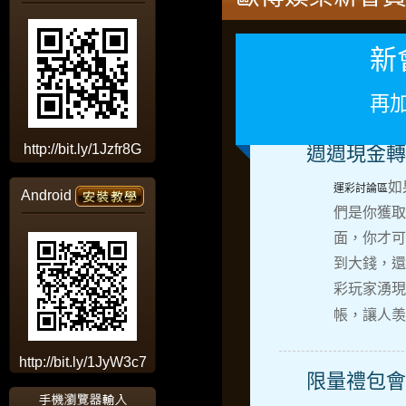
新會
再
http://bit.ly/1Jzfr8G
週週現金轉
如
運彩討論區
Android
們是你獲取
面，你才可
到大錢，還
彩玩家湧現
帳，讓人羡
http://bit.ly/1JyW3c7
限量禮包會