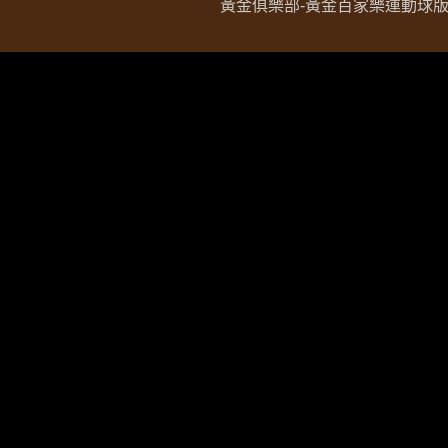
黃金俱樂部-黃金百家樂運動球版現金網 Copy