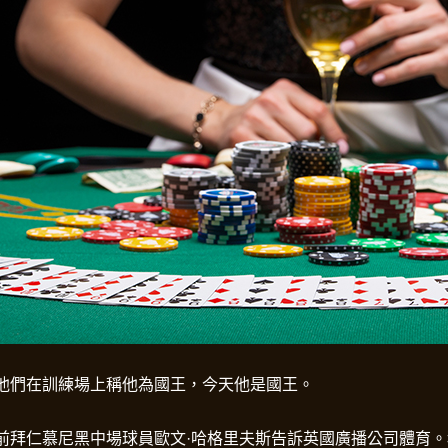
他們在訓練場上稱他為國王，今天他是國王。
前拜仁慕尼黑中場球員歐文·哈格里夫斯告訴英國廣播公司體育。