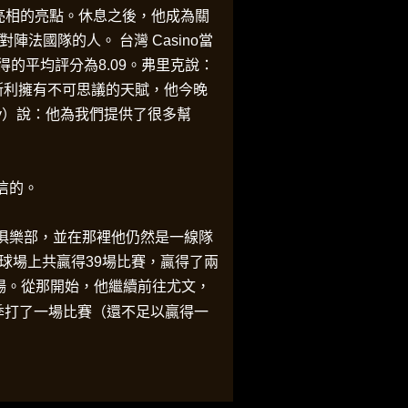
3
首次亮相的亮點。休息之後，他成為關
法國隊的人。 台灣 Casino當
6
的平均評分為8.09。弗里克說：
斯利擁有不可思議的天賦，他今晚
9
bry）說：他為我們提供了很多幫
2
5
信的。
9
俱樂部，並在那裡他仍然是一線隊
2
球場上共贏得39場比賽，贏得了兩
SG出場。從那開始，他繼續前往尤文，
5
賽季打了一場比賽（還不足以贏得一
8
。