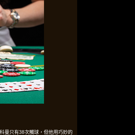
6
2
5
8
1
4
7
0
3
7
0
科曼只有38次觸球，但他用巧妙的