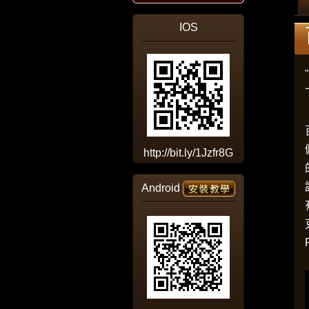
IOS
http://bit.ly/1Jzfr8G
Android