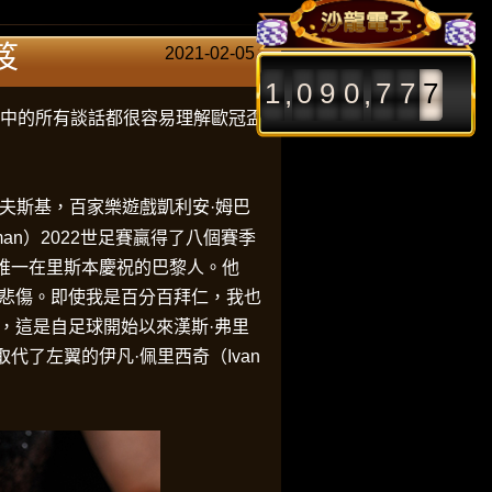
0
笈
2021-02-05
7
3
7
1
0
9
0
,
,
8
程中的所有談話都很容易理解
歐冠盃
6
8
9
0
0
夫斯基，百家樂遊戲凱利安·姆巴
3
an）
2022世足賽
贏得了八個賽季
1
唯一在里斯本慶祝的巴黎人。他
6
2
到悲傷。即使我是百分百拜仁，我也
9
，這是自足球開始以來漢斯·弗里
3
取代了左翼的伊凡·佩里西奇（Ivan
2
4
5
5
8