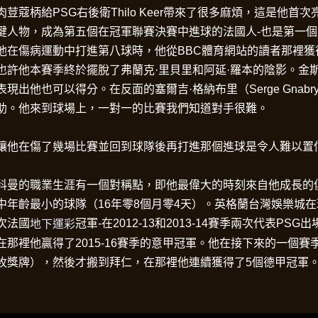
肉荳蔻柄給PSG右後衛Thilo Keer帶來了很多麻煩，這是他
鍵人物，成為第五個在冠軍聯賽決賽中進球的法國人-也是第一個對陣
他在傷病運動中打進第八球時，他從BBC體育網站的讀者那裡獲得
也許他本賽季終於擺脫了弗蘭克·里貝里和阿延·羅本的陰影。金
表現出他也可以得分。在反面的塞爾吉·格納布里（Serge Gna
助。他來到球場上，一對一的比賽我們知道對手很難。
讓他在傷了幾場比賽並回到球隊後再打進那個進球是令人難以置
科曼的職業生涯有一個對稱點，即他最偉大的時刻來自他成長的
中年齡最小的球隊（16年零8個月零4天）。英格蘭台灣娛樂城在
次法國
冠軍-在2012-13和2013-14賽季兩次代表P
地下運彩
在那裡他贏得了2015-16賽季的意甲冠軍。他在接下來的一個
枚獎牌），然後才搬到拜仁，在那裡他連續獲得了5個德甲冠軍