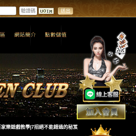
百家樂遊戲教學|7招絕不能錯過的秘笈
7