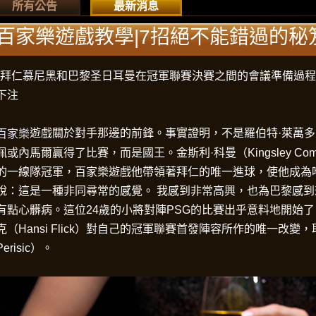
所有公告
最新消息
百家樂遊戲教學|7招絕不能錯過的秘
"拜仁慕尼黑和巴黎圣日耳曼在冠軍聯賽決賽之間的會議準備過
下注
遊戲關於對手那邊的前鋒。事實證明，不是羅伯特·萊萬多
百家樂
佩或內馬爾贏得了比賽，而是國王。金斯利·科曼（Kingsley Com
的一線隊冠軍，百家樂遊戲他帶領著拜仁的唯一進球，使他成為
說：這是一種非同尋常的感覺。 我感到非常高興，也為巴黎感
有點心髒病。這位24歲的小將對陣PSG的比賽出乎意料地開始了
克（Hansi Flick）對自己的冠軍聯賽首發陣容所作的唯一改變，
Perisic）。