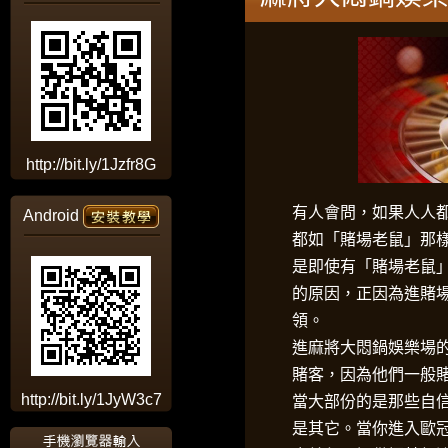
http://bit.ly/1Jzfr8G
有人會問，如果人人
Android
都如「賭場老鼠」那
是即使有「賭場老鼠
的原因，正因為進賭
領。
進
麻將大悶鍋
娛樂場
賭客，因為他們一般
http://bit.ly/1JyW3c7
當大部份的是那些自
是其它。當你進入歐