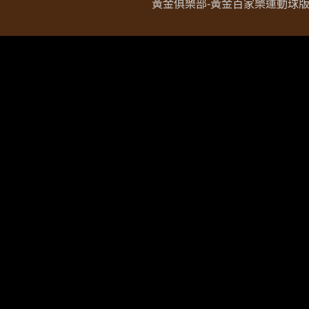
黃金俱樂部-黃金百家樂運動球版現金網 Copy