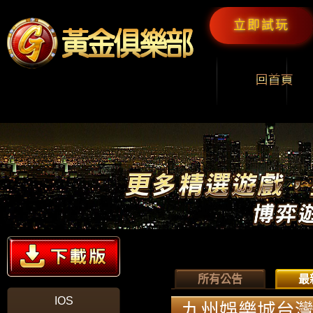
立即試玩
所有公告
最
IOS
九州娛樂城台