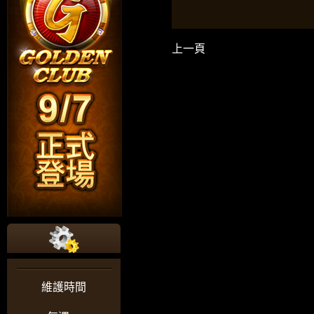
上一頁
維護時間